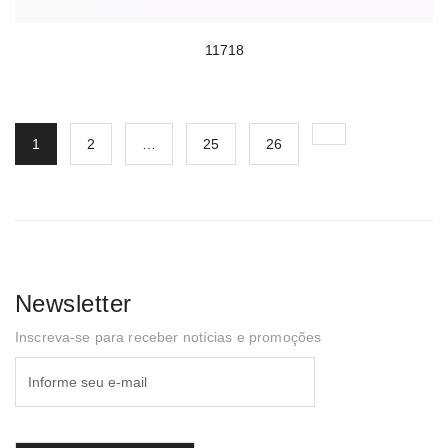
11718
1
2
…
25
26
Newsletter
Inscreva-se para receber notícias e promoções