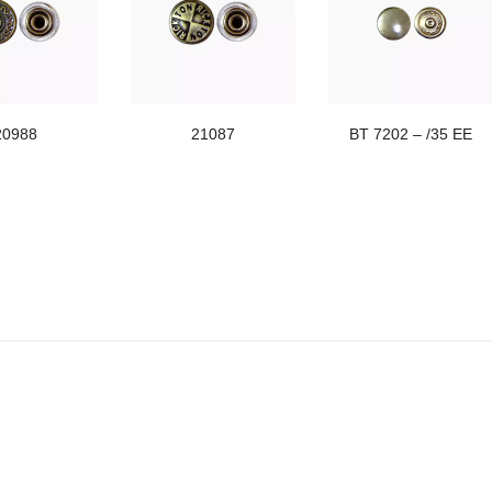
20988
21087
BT 7202 – /35 EE