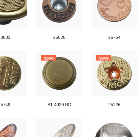
23633
25820
25754
NOVO
NOVO
25749
BT 4020 RD
25226