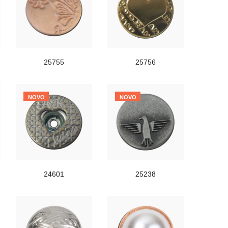
25755
25756
NOVO
NOVO
24601
25238