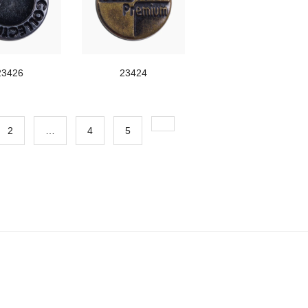
23426
23424
2
…
4
5