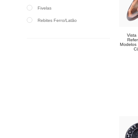
Fivelas
Rebites Ferro/Latão
Vista
Refer
Modelos 
C